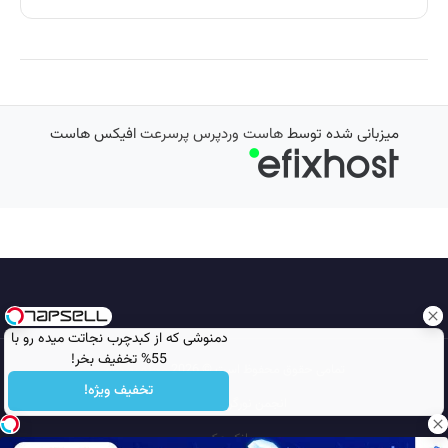
میزبانی شده توسط
هاست وردپرس پرسرعت
افیکس هاست
دمنوشی که از کبدچرب نجاتت میده رو با
55% تخفیف بخر!
تمامی حقوق محفوظ است © 2026
مجله نورگرام
تخفیف ویژه!
انجمن نورگرام
noorgram
بانک عکس