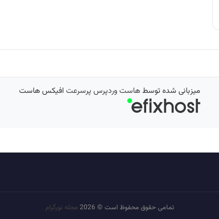
میزبانی شده توسط
هاست وردپرس پرسرعت
افیکس هاست
تمامی حقوق محفوظ است © 2026
مجله نورگرام