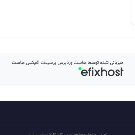
میزبانی شده توسط
هاست وردپرس پرسرعت
افیکس هاست
تمامی حقوق محفوظ است © 2026
مجله نورگرام