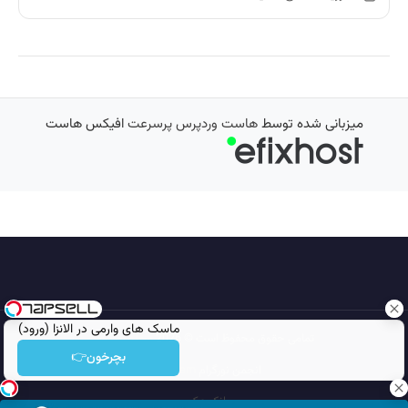
میزبانی شده توسط
هاست وردپرس پرسرعت
افیکس هاست
ماسک های وارمی در الانزا (ورود)
تمامی حقوق محفوظ است © 2026
مجله نورگرام
بچرخون👉
انجمن نورگرام
noorgram
بانک عکس