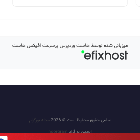
میزبانی شده توسط
هاست وردپرس پرسرعت
افیکس هاست
تمامی حقوق محفوظ است © 2026
مجله نورگرام
انجمن نورگرام
noorgram