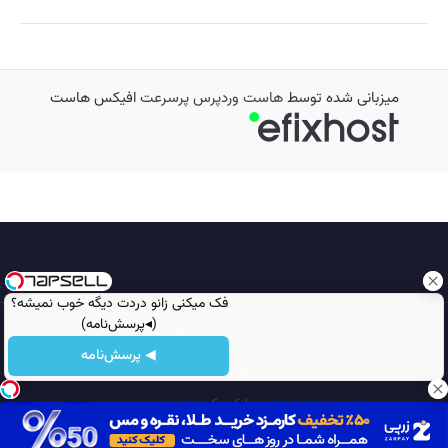
میزبانی شده توسط
هاست وردپرس پرسرعت
افیکس هاست
فک میکنی زانو دردت دیگه خوب نمیشه؟
(◂پرسش‌نامه)
تمامی حقوق محفوظ است © 2026
مجله نورگرام
◀ پرسش‌نامه
انجمن نورگرام
noorgram
بانک عکس
سایت هم معنی