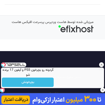
میزبانی شده توسط
هاست وردپرس پرسرعت
افیکس هاست
گردونه رو بچرخون PS5 و آیفون 17 برنده
شو
تمامی حقوق محفوظ است © 2026
مجله نورگرام
بچرخونش
انجمن نورگرام
noorgram
بانک عکس
سایت هم معنی