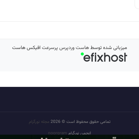
میزبانی شده توسط
هاست وردپرس پرسرعت
افیکس هاست
تمامی حقوق محفوظ است © 2026
مجله نورگرام
انجمن نورگرام
noorgram