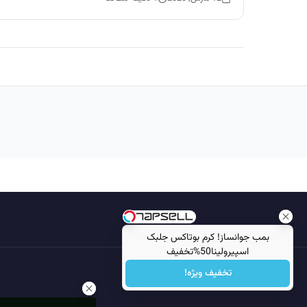
بمب جوانساز! کرم بوتاکس جلبک
اسپیرولینا50%تخفیف
تخفیف ویژه!