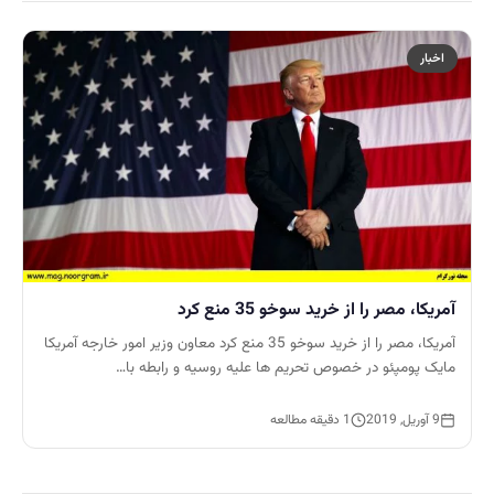
اخبار
آمريکا، مصر را از خريد سوخو 35 منع کرد
آمريکا، مصر را از خريد سوخو 35 منع کرد معاون وزیر امور خارجه آمریکا
مایک پومپئو در خصوص تحريم ها عليه روسيه و رابطه با…
9 آوریل, 2019
1 دقیقه مطالعه