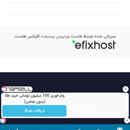
میزبانی شده توسط
هاست وردپرس پرسرعت
افیکس هاست
وام فوری 100 میلیون تومانی خرید طلا
(بدون ضامن)
تمامی حقوق محفوظ است © 2026
مجله نورگرام
دریافت وام💰
انجمن نورگرام
noorgram
بانک عکس