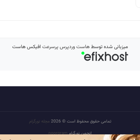
میزبانی شده توسط
هاست وردپرس پرسرعت
افیکس هاست
تمامی حقوق محفوظ است © 2026
مجله نورگرام
انجمن نورگرام
noorgram