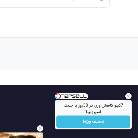
7کیلو کاهش وزن در 30روز با جلبک
اسپرولینا
تخفیف ویژه!