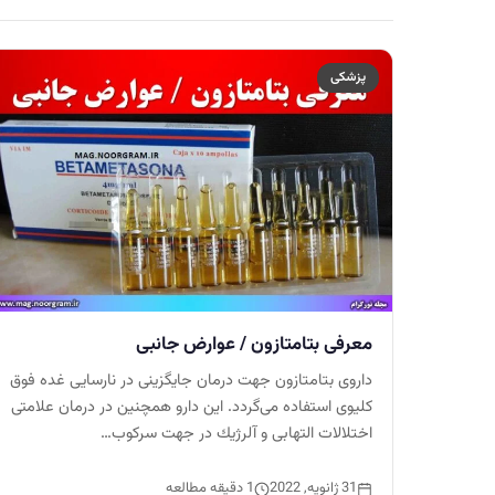
پزشکی
معرفی بتامتازون / عوارض جانبی
داروی بتامتازون جهت درمان جايگزينی در نارسایی غده فوق
كليوی استفاده می‌گردد. اين دارو همچنين در درمان علامتی
اختلالات التهابی و آلرژيك در جهت سركوب…
31 ژانویه, 2022
1 دقیقه مطالعه