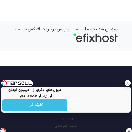
میزبانی شده توسط
هاست وردپرس پرسرعت
افیکس هاست
آمپول‌های لاغری را ۱ میلیون تومان
ارزان‌تر از همه‌جا بخر!
تمامی حقوق محفوظ است © 2026
مجله نورگرام
کلیک کن!
انجمن نورگرام
noorgram
بانک عکس
سایت هم معنی