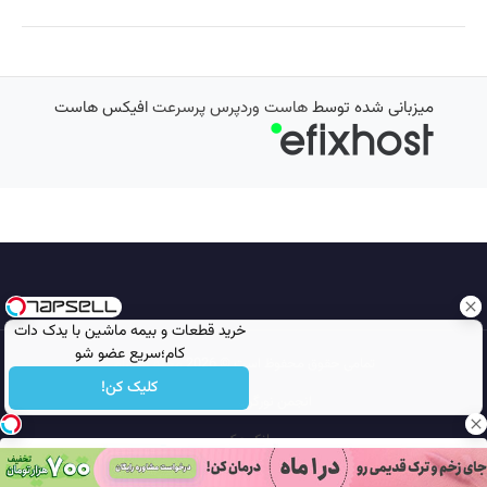
میزبانی شده توسط
هاست وردپرس پرسرعت
افیکس هاست
خرید قطعات و بیمه ماشین با یدک دات
کام؛سریع عضو شو
تمامی حقوق محفوظ است © 2026
مجله نورگرام
کلیک کن!
انجمن نورگرام
noorgram
بانک عکس
سایت هم معنی