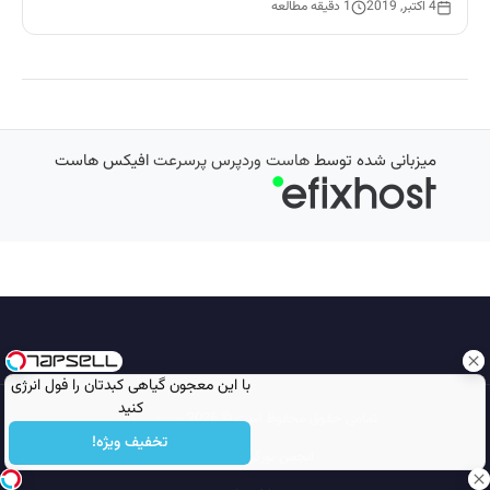
4 اکتبر, 2019
1 دقیقه مطالعه
میزبانی شده توسط
هاست وردپرس پرسرعت
افیکس هاست
با این معجون گیاهی کبدتان را فول انرژی
کنید
تمامی حقوق محفوظ است © 2026
مجله نورگرام
تخفیف ویژه!
انجمن نورگرام
noorgram