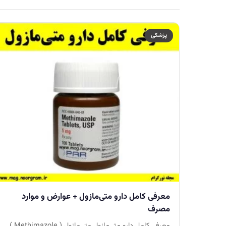
پزشکی
معرفی کامل دارو متی‌مازول + عوارض و موارد
مصرف
معرفی کامل دارو متی‌مازول متی‌مازول ( Methimazole )