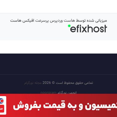
میزبانی شده توسط
هاست وردپرس پرسرعت
افیکس هاست
تمامی حقوق محفوظ است © 2026
مجله نورگرام
انجمن نورگرام
noorgram
بانک عکس
سایت هم معنی