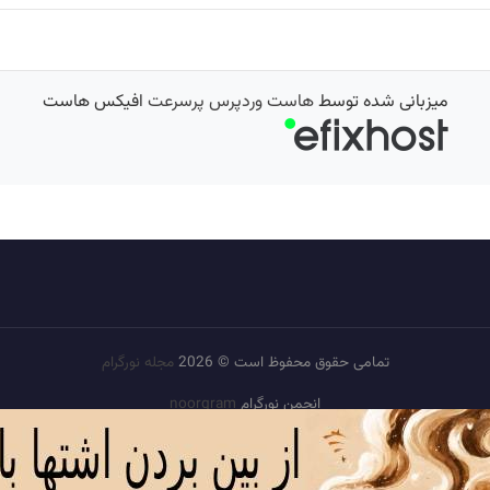
میزبانی شده توسط
هاست وردپرس پرسرعت
افیکس هاست
تمامی حقوق محفوظ است © 2026
مجله نورگرام
انجمن نورگرام
noorgram
بانک عکس
سایت هم معنی