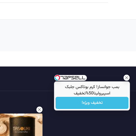
بمب جوانساز! کرم بوتاکس جلبک
اسپیرولینا50%تخفیف
تخفیف ویژه!