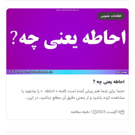
اطلاعات عمومی
احاطه یعنی چه ?
حتما برای شما هم پیش آمده است کلمه « احاطه » را بشنوید یا
مشاهده کرده باشید و از معنی دقیق آن مطلع نباشید، در این…
6 آگوست, 2023
1 دقیقه مطالعه