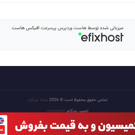
میزبانی شده توسط
هاست وردپرس پرسرعت
افیکس هاست
تمامی حقوق محفوظ است © 2026
مجله نورگرام
انجمن نورگرام
noorgram
بانک عکس
سایت هم معنی