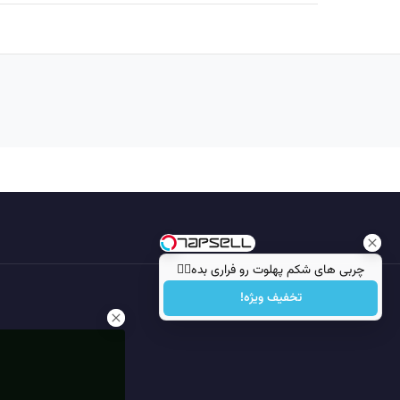
چربی های شکم پهلوت رو فراری بده👌🏻
تخفیف ویژه!