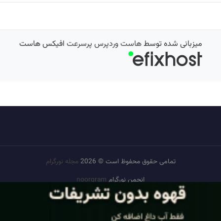
میزبانی شده توسط
هاست وردپرس پرسرعت
افیکس هاست
تمامی حقوق محفوظ است © 2026
مجله نورگرام
انجمن نورگرام
noorgram
بانک عکس
سایت هم معنی