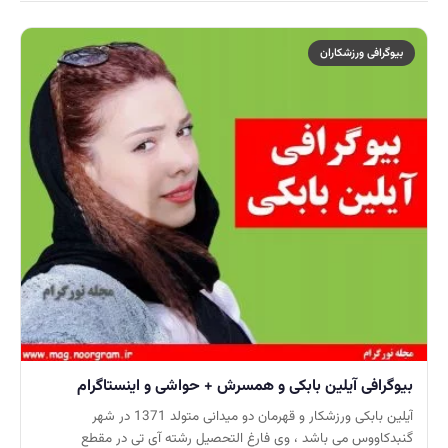
بیوگرافی ورزشکاران
بیوگرافی آیلین بابکی و همسرش + حواشی و اینستاگرام
آیلین بابکی ورزشکار و قهرمان دو میدانی متولد 1371 در شهر
گنبدکاووس می باشد ، وی فارغ التحصیل رشته آی تی در مقطع