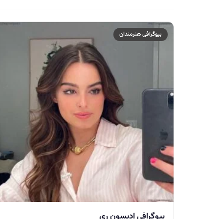
بیوگرافی هنرمندان
بیوگرافی ادیسون ری