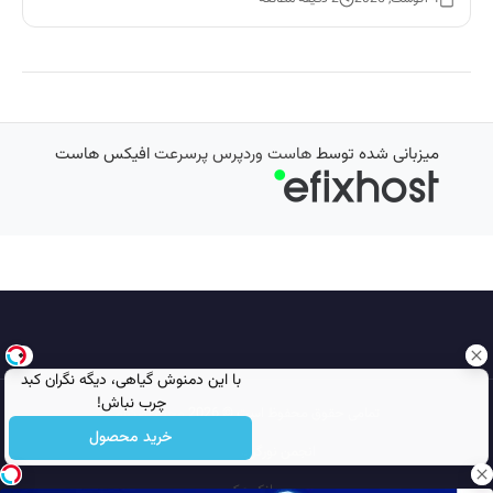
میزبانی شده توسط
هاست وردپرس پرسرعت
افیکس هاست
با این دمنوش گیاهی، دیگه نگران کبد
چرب نباش!
تمامی حقوق محفوظ است © 2026
مجله نورگرام
خرید محصول
انجمن نورگرام
noorgram
بانک عکس