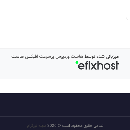
میزبانی شده توسط
هاست وردپرس پرسرعت
افیکس هاست
تمامی حقوق محفوظ است © 2026
مجله نورگرام