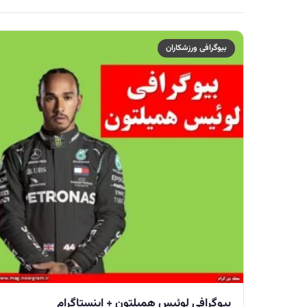
بیوگرافی ورزشکاران
بیوگرافی لوئیس همیلتون + اینستاگرام