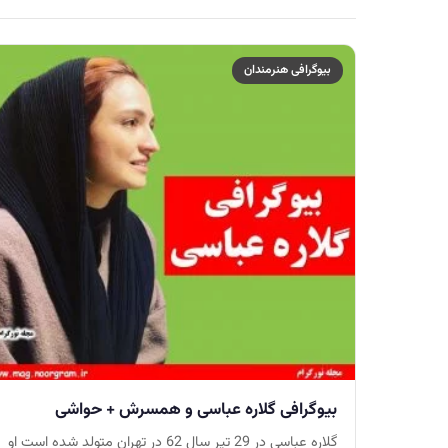
بیوگرافی هنرمندان
بیوگرافی گلاره عباسی و همسرش + حواشی
گلاره عباسی در 29 تیر سال 62 در تهران متولد شده است او