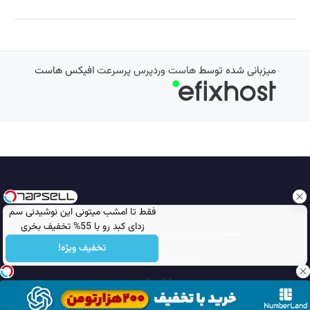
میزبانی شده توسط
هاست وردپرس پرسرعت
افیکس هاست
فقط تا امشب میتونی این نوشیدنی سم
زدای کبد رو با 55% تخفیف بخری
تمامی حقوق محفوظ است © 2026
مجله نورگرام
تخفیف ویژه!
انجمن نورگرام
noorgram
بانک عکس
سایت هم معنی