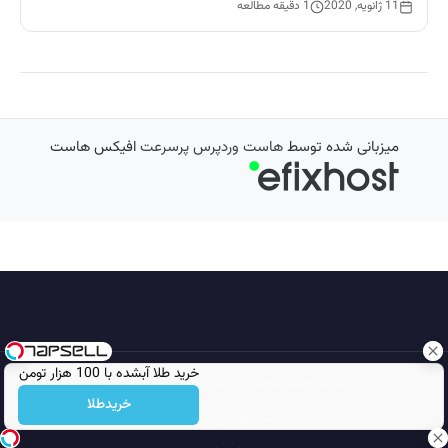
11 ژانویه, 2020
1 دقیقه مطالعه
میزبانی شده توسط
هاست وردپرس پرسرعت
افیکس هاست
خرید طلا آبشده با 100 هزار تومن
تمامی حقوق محفوظ است © 2026
مجله نورگرام
خریدطلا
انجمن نورگرام
noorgram