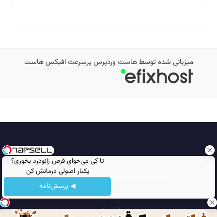
میزبانی شده توسط
هاست وردپرس پرسرعت
افیکس هاست
تا کی می‌خوای قرص زانودرد بخوری؟
یکبار اصولی درمانش کن
تمامی حقوق محفوظ است © 2026
مجله نورگرام
◀ پرسش‌نامه
انجمن نورگرام
noorgram
بانک عکس