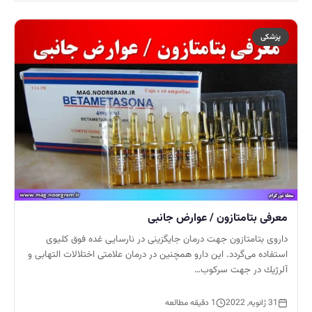
پزشکی
معرفی بتامتازون / عوارض جانبی
داروی بتامتازون جهت درمان جايگزينی در نارسایی غده فوق كليوی
استفاده می‌گردد. اين دارو همچنين در درمان علامتی اختلالات التهابی و
آلرژيك در جهت سركوب…
31 ژانویه, 2022
1 دقیقه مطالعه