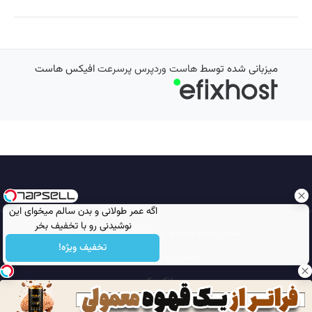
میزبانی شده توسط
هاست وردپرس پرسرعت
افیکس هاست
اگه عمر طولانی و بدن سالم میخوای این
نوشیدنی رو با تخفیف بخر
تمامی حقوق محفوظ است © 2026
مجله نورگرام
تخفیف ویژه!
انجمن نورگرام
noorgram
بانک عکس
سایت هم معنی