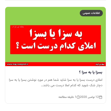
اطلاعات عمومی
بسزا یا به سزا ؟
املای درست بسزا یا به سزا شاید شما هم در مورد نوشتن بسزا یا به سزا
دچار شک شوید که کدام املا درست می باشد…
12 نوامبر, 2020
1 دقیقه مطالعه