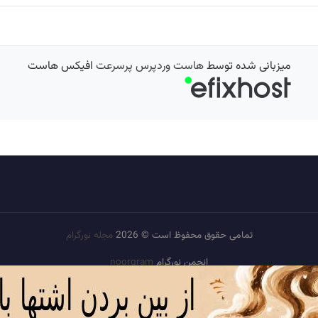
میزبانی شده توسط
هاست وردپرس پرسرعت
افیکس هاست
تمامی حقوق محفوظ است © 2026
مجله نورگرام
انجمن نورگرام
noorgram
بانک عکس
سایت هم معنی