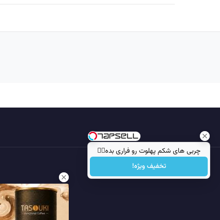
چربی های شکم پهلوت رو فراری بده👌🏻
تخفیف ویژه!