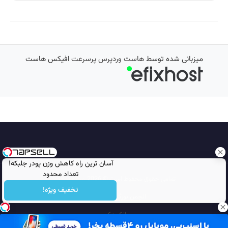
میزبانی شده توسط
هاست وردپرس پرسرعت
افیکس هاست
آسان ترین راه کاهش وزن پودر جلبکه!
تعداد محدود
تمامی حقوق محفوظ است © 2026
مجله نورگرام
تخفیف ویژه!
انجمن نورگرام
noorgram
بانک عکس
سایت هم معنی