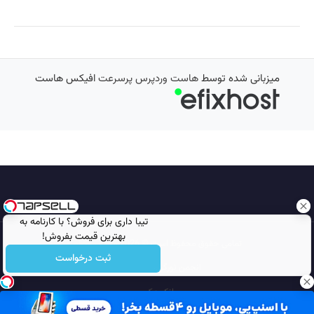
میزبانی شده توسط
هاست وردپرس پرسرعت
افیکس هاست
تیبا داری برای فروش؟ با کارنامه به
بهترین قیمت بفروش!
تمامی حقوق محفوظ است © 2026
مجله نورگرام
ثبت درخواست
انجمن نورگرام
noorgram
بانک عکس
سایت هم معنی