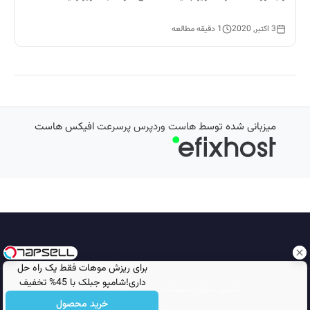
3 اکتبر, 2020
1 دقیقه مطالعه
میزبانی شده توسط
هاست وردپرس پرسرعت
افیکس هاست
برای ریزش موهات فقط یک راه حل
داری!شامپو جبلک با 45% تخفیف
تمامی حقوق محفوظ است © 2026
مجله نورگرام
خرید محصول