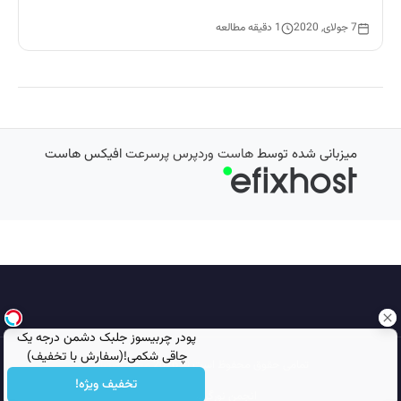
7 جولای, 2020
1 دقیقه مطالعه
میزبانی شده توسط
هاست وردپرس پرسرعت
افیکس هاست
پودر چربیسوز جلبک دشمن درجه یک
چاقی شکمی!(سفارش با تخفیف)
تمامی حقوق محفوظ است © 2026
مجله نورگرام
تخفیف ویژه!
انجمن نورگرام
noorgram