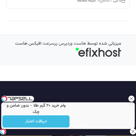
6 می, 2021
1 دقیقه مطالعه
میزبانی شده توسط
هاست وردپرس پرسرعت
افیکس هاست
وام خرید ۲۰ گرم طلا - بدون ضامن و
چک
تمامی حقوق محفوظ است © 2026
مجله نورگرام
دریافت اعتبار
انجمن نورگرام
noorgram