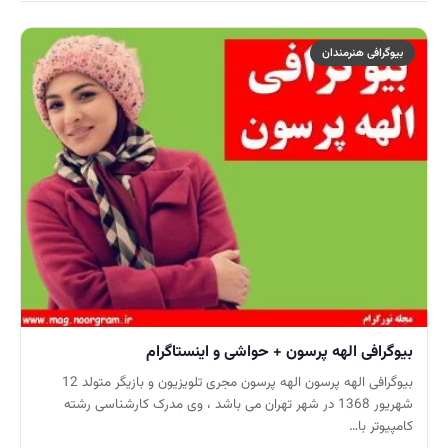
بیوگرافی هنرمندان
بیوگرافی الهه پرسون + حواشی و اینستاگرام
بیوگرافی الهه پرسون الهه پرسون مجری تلویزیون و بازیگر متولد 12
شهریور 1368 در شهر تهران می باشد ، وی مدرک کارشناسی رشته
کامپیوتر با…