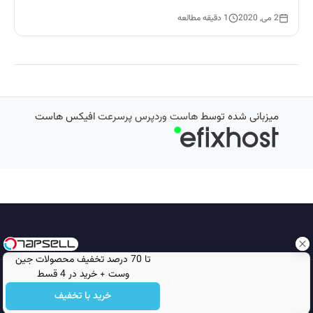
2 می, 2020
1 دقیقه مطالعه
میزبانی شده توسط
هاست وردپرس پرسرعت
افیکس هاست
تا 70 درصد تخفیف محصولات جین
وست + خرید در 4 قسط
تمامی حقوق محفوظ است © 2026
مجله نورگرام
خرید با تخفیف
انجمن نورگرام
noorgram