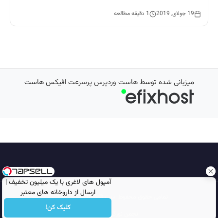
19 جولای, 2019
1 دقیقه مطالعه
میزبانی شده توسط
هاست وردپرس پرسرعت
افیکس هاست
آمپول های لاغری با یک میلیون تخفیف |
ارسال از داروخانه های معتبر
تمامی حقوق محفوظ است © 2026
مجله نورگرام
کلیک کن!
انجمن نورگرام
noorgram