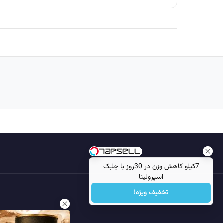
7کیلو کاهش وزن در 30روز با جلبک
اسپرولینا
تخفیف ویژه!