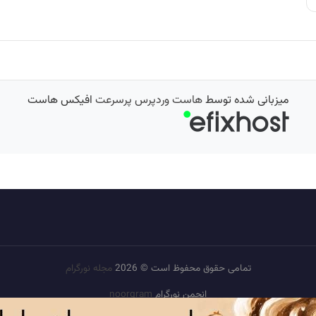
میزبانی شده توسط
هاست وردپرس پرسرعت
افیکس هاست
تمامی حقوق محفوظ است © 2026
مجله نورگرام
انجمن نورگرام
noorgram