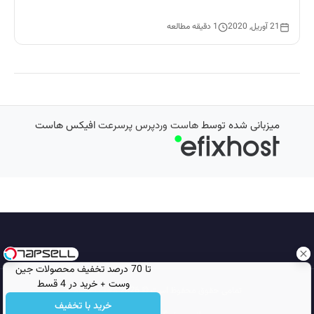
21 آوریل, 2020
1 دقیقه مطالعه
میزبانی شده توسط
هاست وردپرس پرسرعت
افیکس هاست
تا 70 درصد تخفیف محصولات جین
وست + خرید در 4 قسط
تمامی حقوق محفوظ است © 2026
مجله نورگرام
خرید با تخفیف