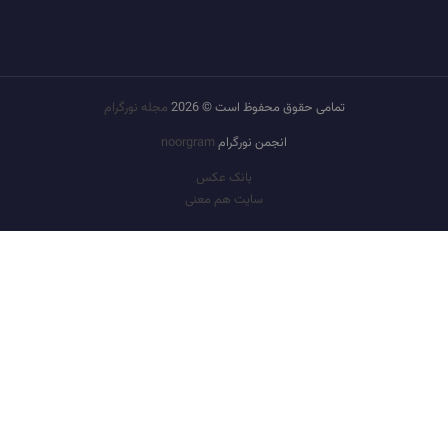
تمامی حقوق محفوظ است © 2026
مجله نورگرام
انجمن نورگرام
noorgram
بانک عکس
سایت هم معنی