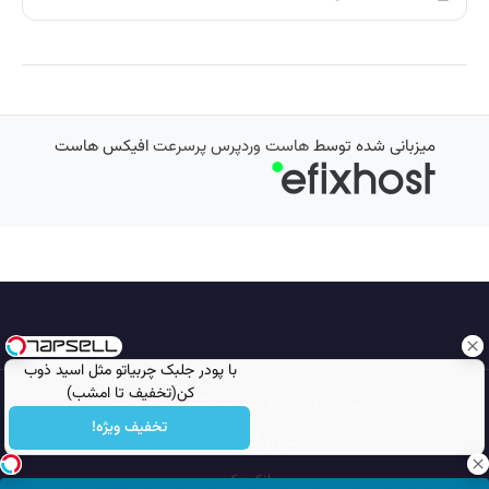
میزبانی شده توسط
هاست وردپرس پرسرعت
افیکس هاست
با پودر جلبک چربیاتو مثل اسید ذوب
کن(تخفیف تا امشب)
تمامی حقوق محفوظ است © 2026
مجله نورگرام
تخفیف ویژه!
انجمن نورگرام
noorgram
بانک عکس