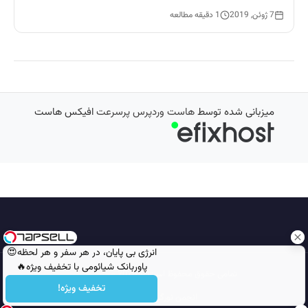
7 ژوئن, 2019
1 دقیقه مطالعه
میزبانی شده توسط
هاست وردپرس پرسرعت
افیکس هاست
انرژی بی پایان، در هر سفر و هر لحظه😍
پاوربانک شیائومی با تخفیف ویژه🔥
تمامی حقوق محفوظ است © 2026
مجله نورگرام
تخفیف ویژه!
انجمن نورگرام
noorgram