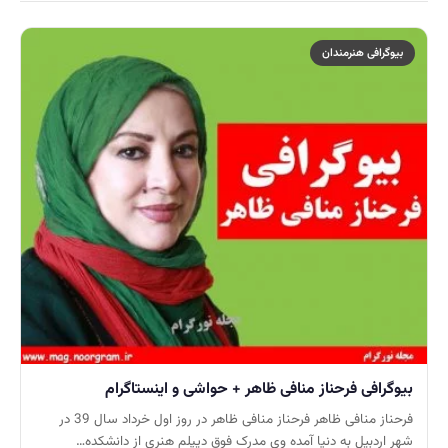
بیوگرافی هنرمندان
بیوگرافی فرحناز منافی ظاهر + حواشی و اینستاگرام
فرحناز منافی ظاهر فرحناز منافی ظاهر در روز اول خرداد سال 39 در
شهر اردبیل به دنیا آمده وی مدرک فوق دیپلم هنری از دانشکده…