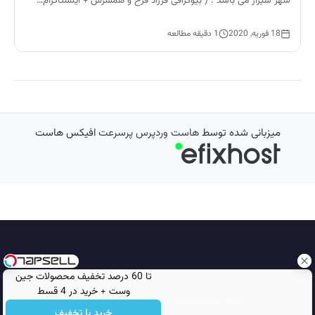
شهر شیراز می باشد . ( بیوگرافی فرزاد فرخ و همسرش + اینستاگرام…
18 فوریه, 2020
1 دقیقه مطالعه
میزبانی شده توسط
هاست وردپرس پرسرعت
افیکس هاست
تا 60 درصد تخفیف محصولات جین
وست + خرید در 4 قسط
تمامی حقوق محفوظ است © 2026
مجله نورگرام
خرید با تخفیف