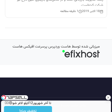
شرکت کرده‌است.
18 اکتبر, 2019
1 دقیقه مطالعه
میزبانی شده توسط
هاست وردپرس پرسرعت
افیکس هاست
تا آخر شهریور12کیلو لاغر شو😍👌🏻
تمامی حقوق محفوظ است © 2026
مجله نورگرام
تخفیف ویژه!