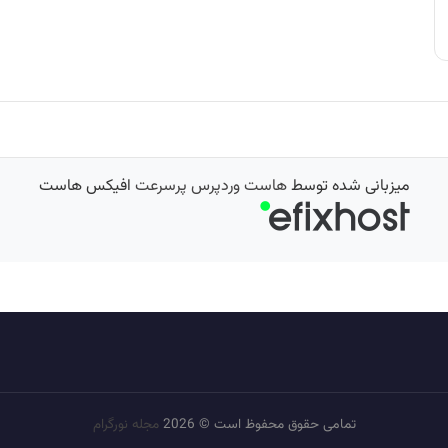
میزبانی شده توسط
هاست وردپرس پرسرعت
افیکس هاست
تمامی حقوق محفوظ است © 2026
مجله نورگرام