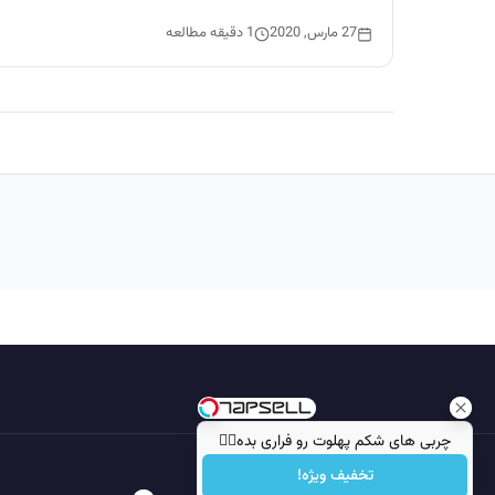
27 مارس, 2020
1 دقیقه مطالعه
چربی های شکم پهلوت رو فراری بده👌🏻
تخفیف ویژه!