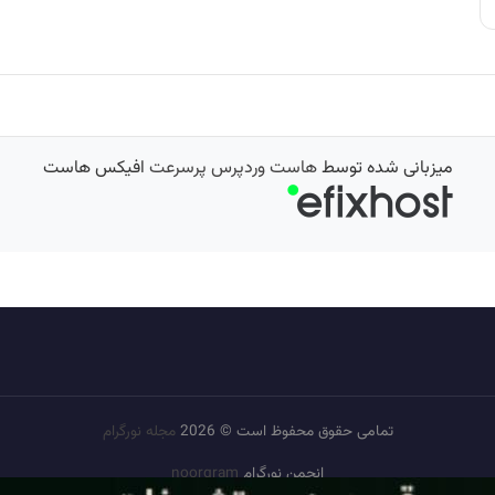
میزبانی شده توسط
هاست وردپرس پرسرعت
افیکس هاست
تمامی حقوق محفوظ است © 2026
مجله نورگرام
انجمن نورگرام
noorgram