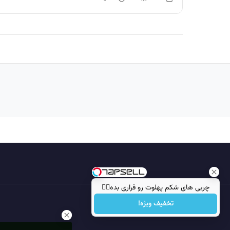
چربی های شکم پهلوت رو فراری بده👌🏻
تخفیف ویژه!