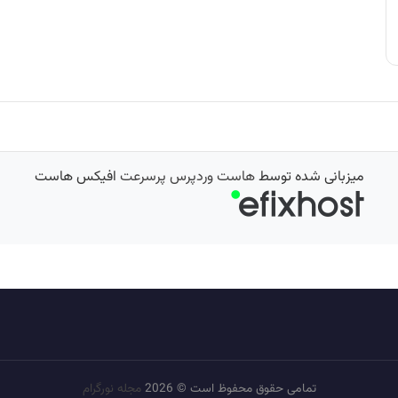
میزبانی شده توسط
هاست وردپرس پرسرعت
افیکس هاست
تمامی حقوق محفوظ است © 2026
مجله نورگرام